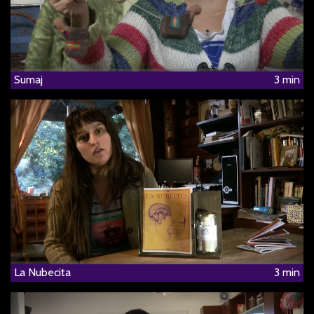
Sumaj
3 min
La Nubecita
3 min