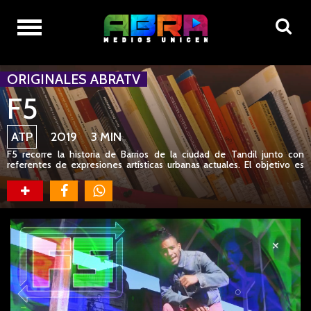
ORIGINALES ABRATV
F5
ATP
2019 3 MIN
F5 recorre la historia de Barrios de la ciudad de Tandil junto con
referentes de expresiones artísticas urbanas actuales. El objetivo es
registrar el proceso creativo de estos referentes al recibir información
de Bibliotecas Populares, sus barrios y los hechos o personajes que les
dieron origen.