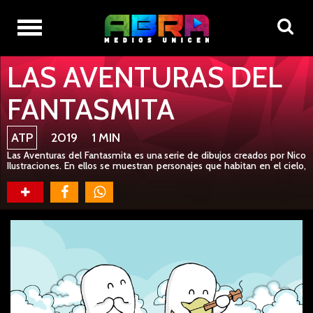
ORIGINALES ABRATV
LAS AVENTURAS DEL
FANTASMITA
ATP
2019 1 MIN
Las Aventuras del Fantasmita es una serie de dibujos creados por Nico
Ilustraciones. En ellos se muestran personajes que habitan en el cielo,
en la tierra e incluso en las profundidades del infierno. A pesar de estar
muertos tienen una sonrisa pícara con un poco de nostalgia. Todos los
días, a pesar de los errores y los aciertos, siguen adelante con sus
aventuras para hacer del otro mundo un lugar más lindo.