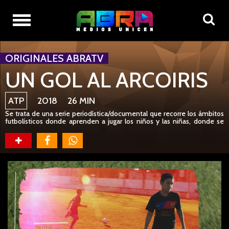
ORIGINALES ABRATV
UN GOL AL ARCOIRIS
ATP
2018 26 MIN
Se trata de una serie periodística/documental que recorre los ámbitos
futbolísticos donde aprenden a jugar los niños y las niñas, donde se
relacionan con los adultos y aprenden a formar parte de un deporte
colectivo. Un recorrido por aquellos lugares donde el fútbol se
constituye en ámbito pedagógico y donde se inculca y desarrolla un
inmenso abanico de valores y principios humanos. Un abanico que va
desde el amor por la infancia y la búsqueda del placer, hasta la
violencia más cruel y la búsqueda del éxito.