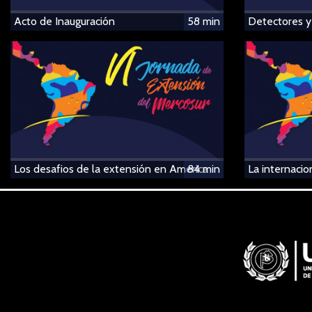
Acto de Inauguración
58 min
Detectores y
Los desafios de la extensión en America
84 min
La internacio
Latina en tiempos de crisis
desde una mi